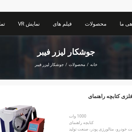
هی ما
محصولات
فیلم های
نمایش VR
تما
جوشکار لیزر فیبر
خانه
/
محصولات
/
جوشکار لیزر فیبر
زی کتابچه راهنمای
1000 وات
کتابچه راهنمای
خودرو، متالورژی پودر، صنعت تولید