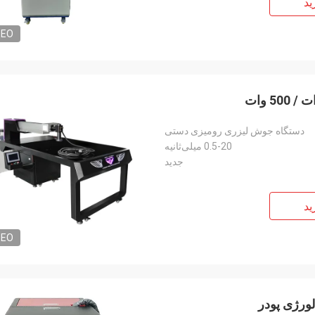
ید
DEO
دستگاه جوش لیزری رومیزی دستی
0.5-20 میلی‌ثانیه
جدید
ید
DEO