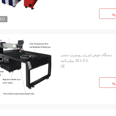
ید
DEO
دستگاه جوش لیزری رومیزی دستی
0.5 تا 20 میلی‌ثانیه
CE
ید