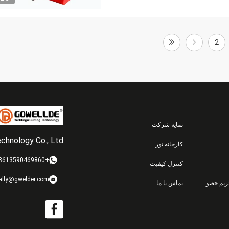
2
نمایه شرکت
hnology Co., Ltd.
کارخانه تور
+8613590469860
کنترل کیفیت
ally@gwelder.com
سیاست حفظ حریم خصوصی
تماس با ما