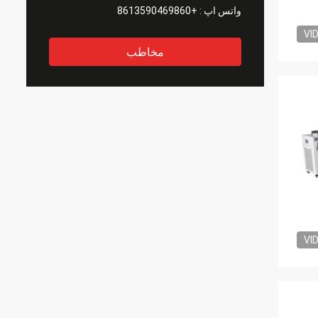
واتس اپ :
+8613590469860
VI
مخاطب
VI