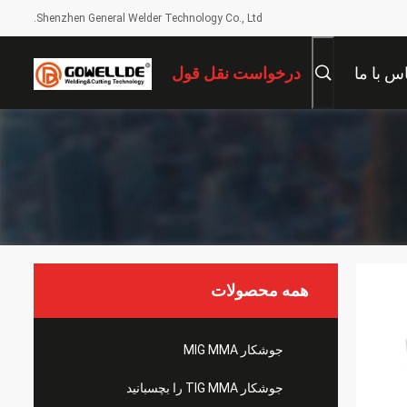
Shenzhen General Welder Technology Co., Ltd.
س با ما
درخواست نقل قول
همه محصولات
جوشکار MIG MMA
جوشکار TIG MMA را بچسبانید