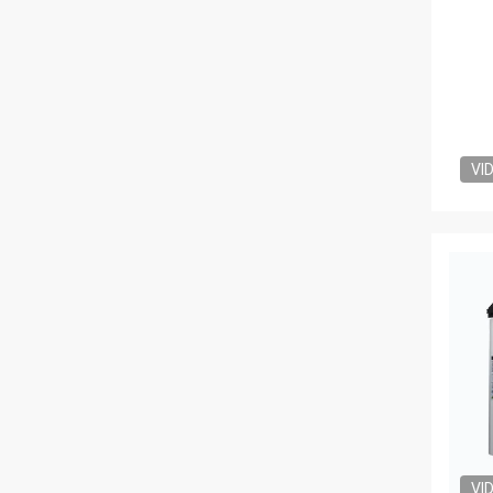
VI
VI