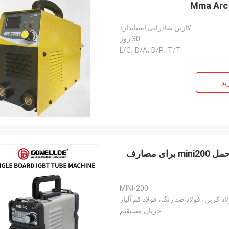
کارتن صادراتی استاندارد
30 روز
L/C، D/A، D/P، T/T
ید
دستگاه جوش قوس کوتاه فناوری igbt اینورتر Dc قابل حمل mini200 برای مصارف
MINI-200
اد کربن، فولاد ضد زنگ، فولاد کم آلیاژ
جریان مستقیم