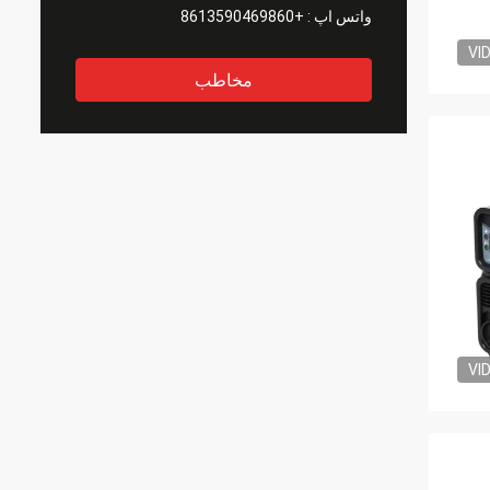
واتس اپ :
+8613590469860
VI
مخاطب
VI