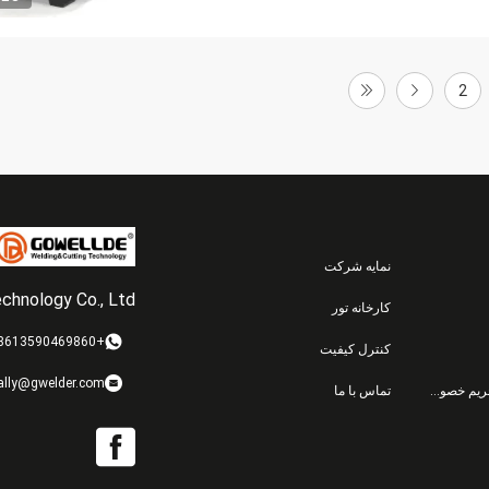
2
نمایه شرکت
hnology Co., Ltd.
کارخانه تور
+8613590469860
کنترل کیفیت
ally@gwelder.com
سیاست حفظ حریم خصوصی
تماس با ما