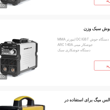
ید
DEO
دستگاه جوش DC IGBT اینورتر MMA
جوشکار مینی ARC 140A
دستگاه جوشکاری سبک
ید
DEO
پالس میگ برای استفاده در