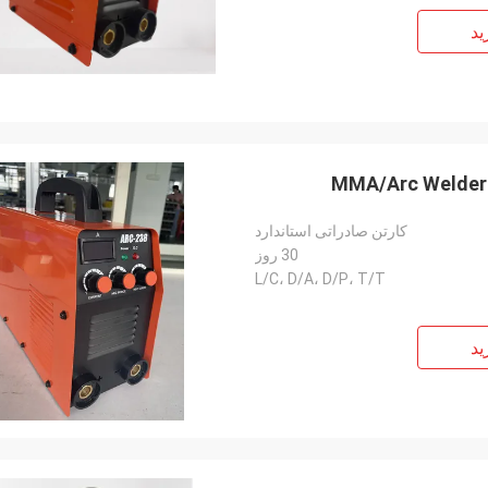
ید
کارتن صادراتی استاندارد
30 روز
L/C، D/A، D/P، T/T
ید