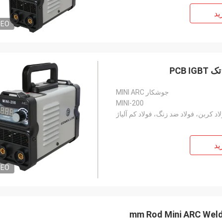
ید
DEO
جوشکار MINI ARC
MINI-200
اد کربن، فولاد ضد زنگ، فولاد کم آلیاژ
ید
DEO
2.5 mm Rod Mini ARC We