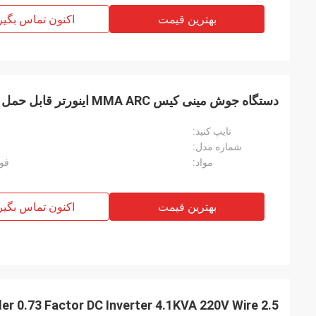
بهترین قیمت
اکنون تماس بگیر
دستگاه جوش مینی کیس MMA ARC اینورتر قابل حمل تک PCB IGBT
تایپ کنید:
شماره مدل:
مواد:
فول
بهترین قیمت
اکنون تماس بگیر
lder 0.73 Factor DC Inverter 4.1KVA 220V Wire