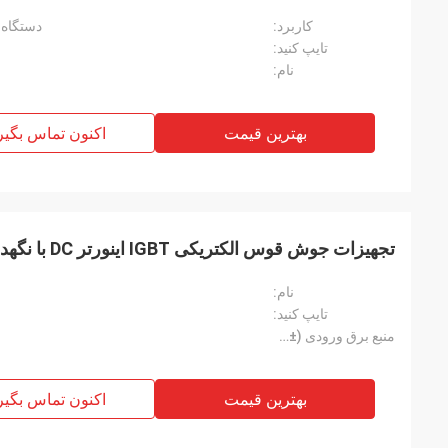
کاربرد:
دستگاه
تایپ کنید:
نام:
بهترین قیمت
اکنون تماس بگیر
تجهیزات جوش قوس الکتریکی IGBT اینورتر DC با نگهدارنده الکترود 200A
نام:
تایپ کنید:
منبع برق ورودی (±15% 50/60HZ):
بهترین قیمت
اکنون تماس بگیر