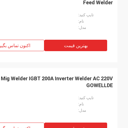
Feed Welder
تایپ کنید:
نام:
مدل:
بهترین قیمت
اکنون تماس بگیر
ig Welder IGBT 200A Inverter Welder AC 220V
GOWELLDE
تایپ کنید:
نام:
مدل: