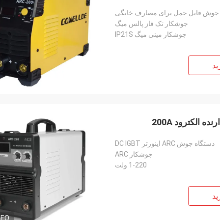
 جوش قابل حمل برای مصارف خانگی
جوشکار تک فاز پالس میگ
جوشکار مینی میگ IP21S
ید
دستگاه جوش ARC اینورتر DC IGBT
جوشکار ARC
1-220 ولت
ید
DEO