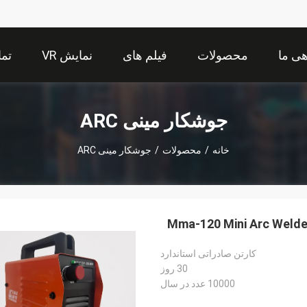
هی ما
محصولات
فیلم های
نمایش VR
تما
جوشکار مینی ARC
خانه
/
محصولات
/
جوشکار مینی ARC
Mma-120 Mini Arc Welde
کارتن صادراتی استاندارد
30 روز
10000 عدد در سال