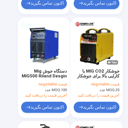
اکنون تماس بگیرید
اکنون تماس بگیرید
جوشکار MIG CO2 با
دستگاه جوش Mig
کارایی بالا برای جوشکار
MIG500 Riland Desgin
کربن و فولاد ضد زنگ Mig
چرخه وظیفه صنعتی Mig
قیمت:
negotiable
قیمت:
negotiable
Mma Welder Gas
mma
25 عدد
MOQ:
100 عدد
MOQ:
Protect Smart
Welding with 4T
آخرین قیمت را دریافت کنید
آخرین قیمت را دریافت کنید
اکنون تماس بگیرید
اکنون تماس بگیرید