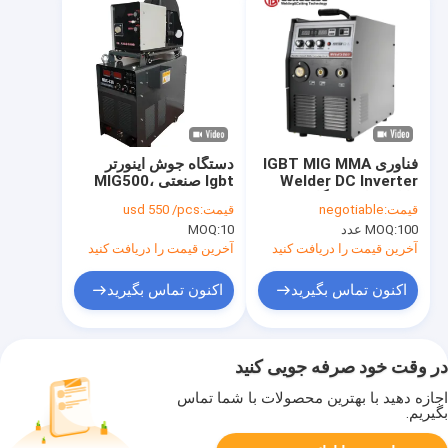
فناوری IGBT MIG MMA
دستگاه جوش اینورتر
Welder DC Inverter
Igbt صنعتی MIG500،
قابل حمل دستگاه جوش
Mig Mma Welder
قیمت:
negotiable
قیمت:
usd 550 /pcs
MIG MIG250GY
15KG نوع عایق سیم
100 عدد
MOQ:
10
MOQ:
کلاس F فیدر جدا
آخرین قیمت را دریافت کنید
آخرین قیمت را دریافت کنید
اکنون تماس بگیرید
اکنون تماس بگیرید
در وقت خود صرفه جویی کنید
اجازه دهید با بهترین محصولات با شما تماس
بگیریم.