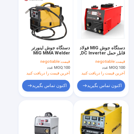
دستگاه جوش MIG فولاد
دستگاه جوش اینورتر
قابل حمل DC Inverter,
MIG MMA Welder
دستگاه جوش MIG
IGBT 220 ولت
قیمت:
negotiable
قیمت:
negotiable
AC220V
100 عدد
MOQ:
100 عدد
MOQ:
آخرین قیمت را دریافت کنید
آخرین قیمت را دریافت کنید
اکنون تماس بگیرید
اکنون تماس بگیرید
صفحه اصلی
محصولات
فیلم های