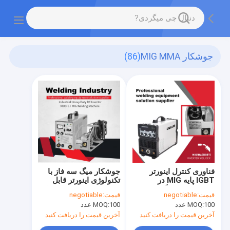
جوشکار MIG MMA
(86)
فناوری کنترل اینورتر
جوشکار میگ سه فاز با
IGBT پایه MIG در
تکنولوژی اینورتر قابل
جوشکاری دستگاه جوش
حمل mig250f mos با
قیمت:
negotiable
قیمت:
negotiable
اینورتر MIG MIG 380A
دستگاه جوش co2
100 عدد
MOQ:
100 عدد
MOQ:
3Phase
آخرین قیمت را دریافت کنید
آخرین قیمت را دریافت کنید