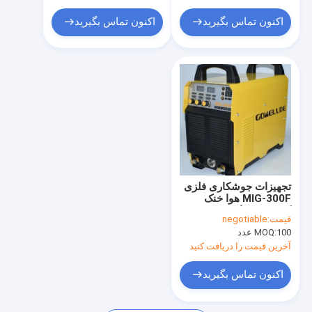
ربات های جوش نقطه ای
اکنون تماس بگیرید
اکنون تماس بگیرید
تجهیزات جوشکاری فلزی
MIG-300F هوا خنک
کننده سه فاز MIG MMA
قیمت:
negotiable
جوشکار
100 عدد
MOQ:
آخرین قیمت را دریافت کنید
اکنون تماس بگیرید