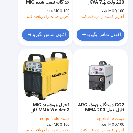
220 ولت 7.2 KVA
جداگانه نصب شده MIG
جوشکار ARC دستی
جوشکار میگ بدون گاز
MMA MMA 0.93
100 عدد
MOQ:
100 عدد
MOQ:
Factor MIG400IJ
IP21 TIG ARC
آخرین قیمت را دریافت کنید
پلاسما برش قابل حمل
آخرین قیمت را دریافت کنید
جوشکار نبض TIG MMA
اکنون تماس بگیرید
اکنون تماس بگیرید
جوشکار مینی ARC
جوشکار خانگی
جوشکار پالس MIG
قطعات یدکی مشعل
کلاه خود تاریک شونده جوش
CO2 دستگاه جوش ARC
کنترل هوشمند MIG
جوشکار لیزر فیبر
قابل حمل MMA 200
MMA Welder 3 فاز
Amp 7.2Kva over
اینورتر جوشکار استفاده
قیمت:
negotiable
قیمت:
negotiable
Heat Protect
از فولاد آلیاژی
دستگاه برش cnc
100 عدد
MOQ:
100 عدد
MOQ:
آخرین قیمت را دریافت کنید
آخرین قیمت را دریافت کنید