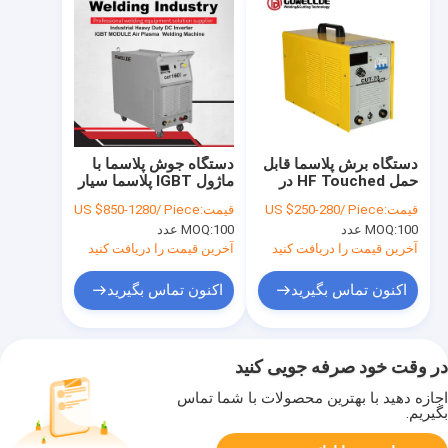
دستگاه برش پلاسما قابل
دستگاه جوش پلاسما با
حمل HF Touched در
ماژول IGBT پلاسما سیار
پمپ هوا با عملکرد
اینورتر DC
قیمت:
US $250-280/ Piece
قیمت:
US $850-1280/ Piece
mosfet DC MMA
100 عدد
MOQ:
100 عدد
MOQ:
آخرین قیمت را دریافت کنید
آخرین قیمت را دریافت کنید
اکنون تماس بگیرید
اکنون تماس بگیرید
در وقت خود صرفه جویی کنید
اجازه دهید با بهترین محصولات با شما تماس
بگیریم.