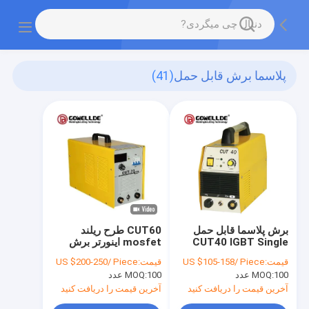
پلاسما برش قابل حمل
(41)
برش پلاسما قابل حمل
CUT60 طرح ریلند
CUT40 IGBT Single
mosfet اینورتر برش
Tube Inverter
پلاسما قابل حمل فناوری
قیمت:
US $105-158/ Piece
قیمت:
US $200-250/ Piece
AC110V / 220V
برش پلاسما تک فاز برش
100 عدد
MOQ:
100 عدد
MOQ:
پلاسما
آخرین قیمت را دریافت کنید
آخرین قیمت را دریافت کنید