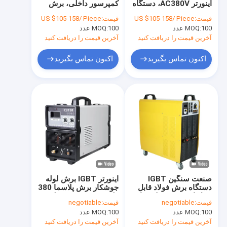
اینورتر AC380V، دستگاه
کمپرسور داخلی، برش
جوشکار ARC دستی
برش پلاسما فولاد
پلاسما قابل حمل
قیمت:
US $105-158/ Piece
قیمت:
US $105-158/ Piece
کمپرسور داخلی
AC220V
100 عدد
MOQ:
پلاسما برش قابل حمل
100 عدد
MOQ:
آخرین قیمت را دریافت کنید
آخرین قیمت را دریافت کنید
جوشکار نبض TIG MMA
اکنون تماس بگیرید
اکنون تماس بگیرید
جوشکار مینی ARC
جوشکار خانگی
جوشکار پالس MIG
قطعات یدکی مشعل
کلاه خود تاریک شونده جوش
صنعت سنگین IGBT
اینورتر IGBT برش لوله
جوشکار لیزر فیبر
دستگاه برش فولاد قابل
جوشکار برش پلاسما 380
حمل اینورتر نوع پلاسما
ولت / ورودی 415 ولت
قیمت:
negotiable
قیمت:
negotiable
دستگاه برش cnc
100 عدد
MOQ:
100 عدد
MOQ:
آخرین قیمت را دریافت کنید
آخرین قیمت را دریافت کنید