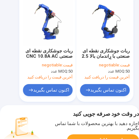
ربات جوشکاری نقطه ای
ربات جوشکاری نقطه ای
صنعتی با راندمان بالا 2.5
صنعتی CNC 10.8A AC
کیلو ولت آمپر 2.00
220V برای استفاده از
قیمت:
negotiable
قیمت:
negotiable
کیلووات کارکرد آسان
ماشین Hsr
50 عدد
MOQ:
50 عدد
MOQ:
آخرین قیمت را دریافت کنید
آخرین قیمت را دریافت کنید
اکنون تماس بگیرید
اکنون تماس بگیرید
در وقت خود صرفه جویی کنید
اجازه دهید با بهترین محصولات با شما تماس
بگیریم.