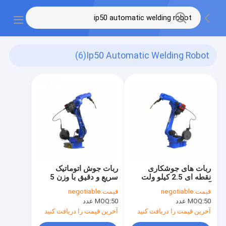
(6)
Ip50 Automatic Welding Robot
ربات های جوشکاری
ربات جوش اتوماتیک
نقطه ای 2.5 کیلو ولت
سریع و دقیق با وزن 5
آمپر صنعتی با راندمان بالا
کیلوگرم با سطح حفاظت
قیمت:
negotiable
قیمت:
negotiable
و خودکار هوشمند
IP50
50 عدد
MOQ:
50 عدد
MOQ:
آخرین قیمت را دریافت کنید
آخرین قیمت را دریافت کنید