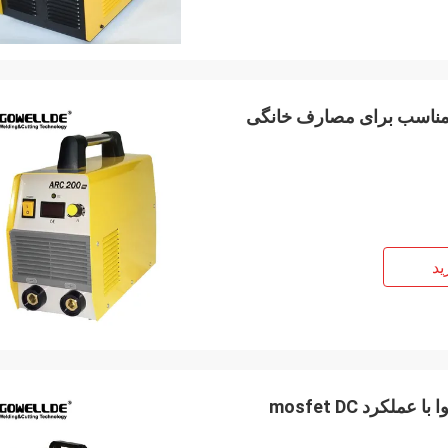
ید
دستگاه برش پلاسما قابل حمل HF Touched در پمپ هوا با عملکرد mosfet DC