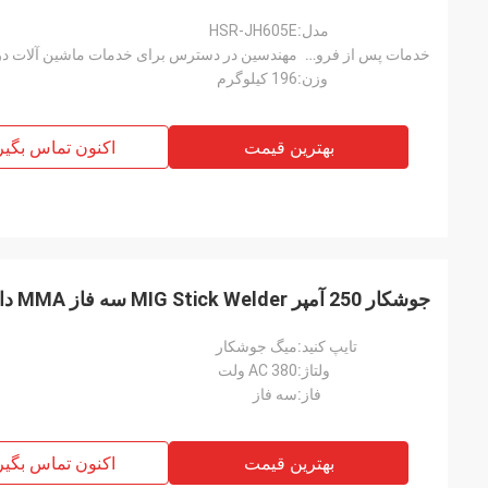
مدل:
HSR-JH605E
خدمات پس از فروش ارائه شده است:
مهندسین در دسترس برای خدمات ماشین آلات در
وزن:
196 کیلوگرم
بهترین قیمت
اکنون تماس بگیر
جوشکار 250 آمپر MIG Stick Welder سه فاز MMA داخلی فیدر سیم
تایپ کنید:
میگ جوشکار
ولتاژ:
AC 380 ولت
فاز:
سه فاز
بهترین قیمت
اکنون تماس بگیر