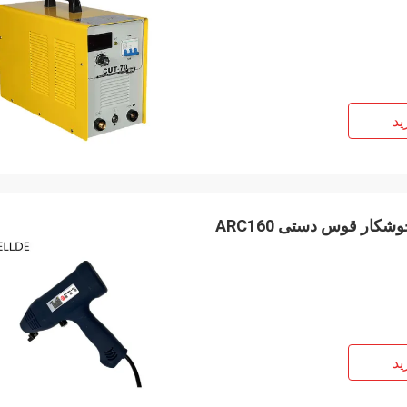
ید
ید