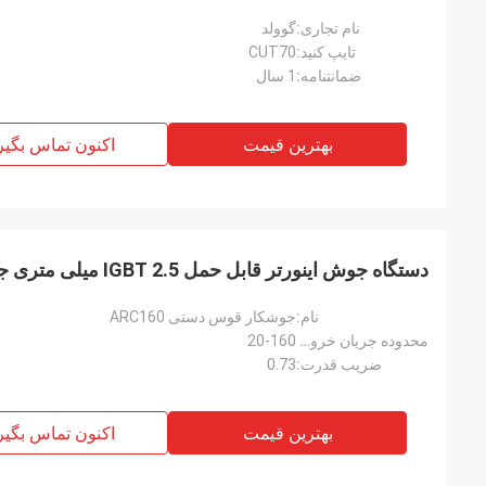
نام تجاری:
گوولد
تایپ کنید:
CUT70
ضمانتنامه:
1 سال
بهترین قیمت
اکنون تماس بگیر
دستگاه جوش اینورتر قابل حمل IGBT 2.5 میلی متری جوشکار قوس دستی ARC160
نام:
جوشکار قوس دستی ARC160
محدوده جریان خروجی (A):
20-160
ضریب قدرت:
0.73
بهترین قیمت
اکنون تماس بگیر