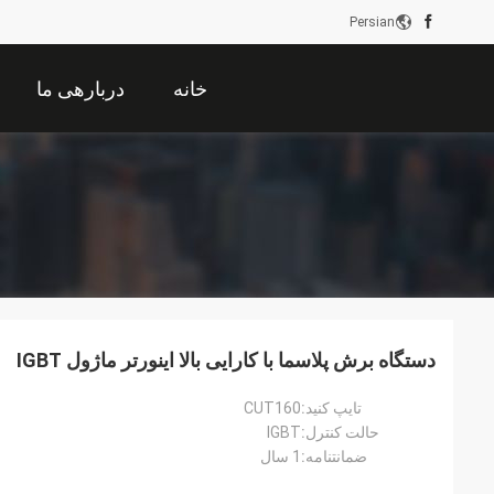
Persian
خانه
دربارهی ما
دستگاه برش پلاسما با کارایی بالا اینورتر ماژول IGBT
تایپ کنید:
CUT160
حالت کنترل:
IGBT
ضمانتنامه:
1 سال