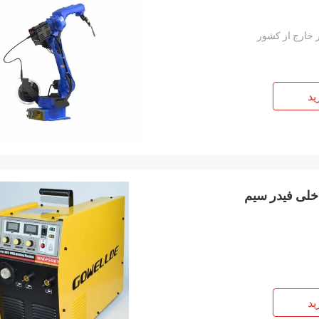
 خارج از کشور
ید
ید