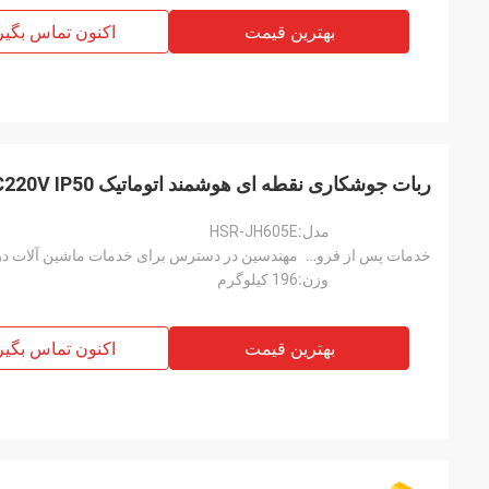
بهترین قیمت
اکنون تماس بگیر
ربات جوشکاری نقطه ای هوشمند اتوماتیک AC220V IP50 برای صنعت خودرو
مدل:
HSR-JH605E
خدمات پس از فروش ارائه شده است:
مهندسین در دسترس برای خدمات ماشین آلات در
وزن:
196 کیلوگرم
بهترین قیمت
اکنون تماس بگیر