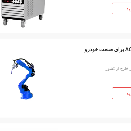
ید
 خارج از کشور
ید