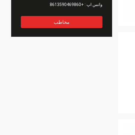
واتس اپ :
+8613590469860
مخاطب