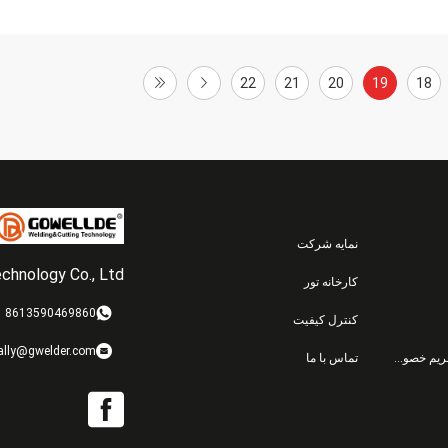
22
21
20
19
18
نمایه شرکت
hnology Co., Ltd.
کارخانه تور
8613590469860
کنترل کیفیت
ally@gwelder.com
سیاست حفظ حریم خصوصی
تماس با ما