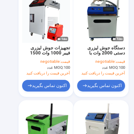
دستگاه جوش لیزری
تجهیزات جوش لیزری
دستی 2000 وات با
فیبر 1000 وات 1500
راندمان بالا سفارشی
وات لحیم کاری طول موج
قیمت:
negotiable
قیمت:
negotiable
شده است
1064 نانومتر
100 عدد
MOQ:
100 عدد
MOQ:
آخرین قیمت را دریافت کنید
آخرین قیمت را دریافت کنید
اکنون تماس بگیرید
اکنون تماس بگیرید
صفحه اصلی
محصولات
فیلم های