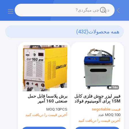
همه محصولات
(432)
فیبر لیزر جوش فلزی کابل
برش پلاسما قابل حمل
15M برای آلومینیوم فولاد
صنعتی 160 آمپر
ضد زنگ 1500W
CUT160I ماژول IGBT
قیمت:
negotiable
10PCS
MOQ:
100 عدد
MOQ:
آخرین قیمت را دریافت کنید
آخرین قیمت را دریافت کنید