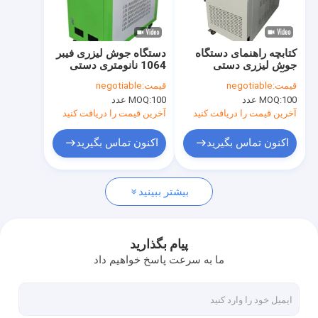
نمایش واقعیت مجازی
درباره ما
کتابچه راهنمای دستگاه
دستگاه جوش لیزری فیبر
جوش لیزری دستی
1064 نانومتری دستی
تور کارخانه
کارآمد 1500 / 2000 وات
برای صنعت خودرو
قیمت:
negotiable
قیمت:
negotiable
100 عدد
MOQ:
100 عدد
MOQ:
کنترل کیفیت
آخرین قیمت را دریافت کنید
آخرین قیمت را دریافت کنید
با ما تماس بگیرید
اکنون تماس بگیرید
اکنون تماس بگیرید
درخواست نقل قول
بیشتر ببینید
جوشکار MIG MMA
پیام بگذارید
ما به سرعت پاسخ خواهیم داد
جوشکار TIG MMA را بچسبانید
جوشکار ARC MMA استفاده صنعتی