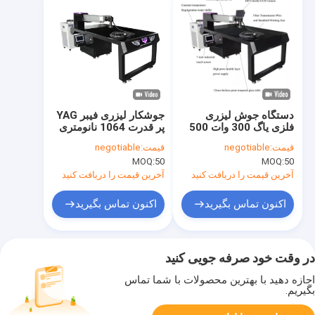
دستگاه جوش لیزری
جوشکار لیزری فیبر YAG
فلزی یاگ 300 وات 500
پر قدرت 1064 نانومتری
وات روی میز نوع دستی
نقطه نقطه 0.2 میلی
قیمت:
negotiable
قیمت:
negotiable
متری
MOQ:
50
MOQ:
50
آخرین قیمت را دریافت کنید
آخرین قیمت را دریافت کنید
اکنون تماس بگیرید
اکنون تماس بگیرید
در وقت خود صرفه جویی کنید
اجازه دهید با بهترین محصولات با شما تماس
بگیریم.