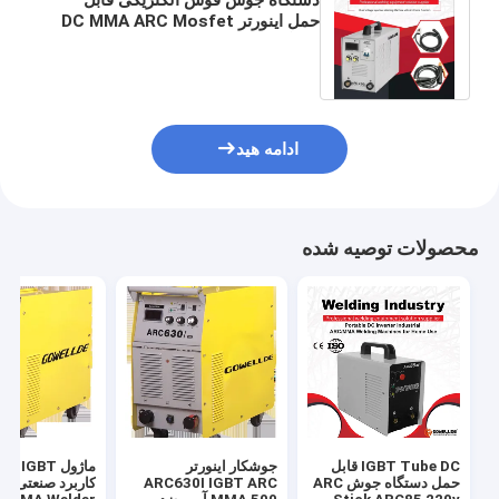
حمل اینورتر DC MMA ARC Mosfet
دستگاه MMA با عملکرد نیروی قوس
الکتریکی
ادامه هید
محصولات توصیه شده
IGBT Tube DC قابل
جوشکار اینورتر
ماژول  IGBT
حمل دستگاه جوش ARC
ARC630I IGBT ARC
کاربرد 