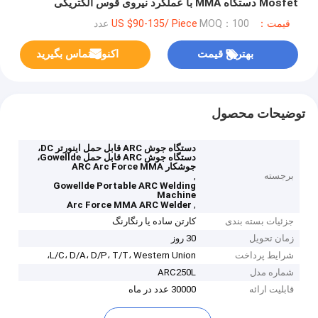
Mosfet دستگاه MMA با عملکرد نیروی قوس الکتریکی
قیمت：US $90-135/ Piece
MOQ：100 عدد
بهترین قیمت
اکنون تماس بگیرید
توضیحات محصول
دستگاه جوش ARC قابل حمل اینورتر DC،
دستگاه جوش ARC قابل حمل Gowellde،
جوشکار ARC Arc Force MMA
برجسته
,
Gowellde Portable ARC Welding
Machine
,
Arc Force MMA ARC Welder
جزئیات بسته بندی
کارتن ساده یا رنگارنگ
زمان تحویل
30 روز
شرایط پرداخت
L/C، D/A، D/P، T/T، Western Union،
شماره مدل
ARC250L
قابلیت ارائه
30000 عدد در ماه