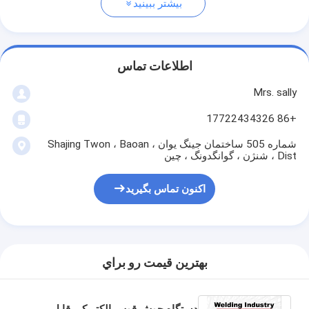
بیشتر ببینید
اطلاعات تماس
Mrs. sally
+86 17722434326
شماره 505 ساختمان جینگ یوان ، Shajing Twon ، Baoan
Dist ، شنژن ، گوانگدونگ ، چین
اکنون تماس بگیرید
بهترين قيمت رو براي
دستگاه جوش قوس الکتریکی قابل