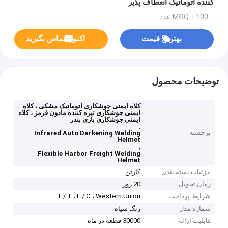
کننده اتوماتیک انعطاف پذیر
MOQ：100 عدد
بهترین قیمت
اکنون تماس بگیرید
توضیحات محصول
کلاه ایمنی جوشکاری اتوماتیک مشکی ، کلاه
ایمنی جوشکاری تیره کننده مادون قرمز ، کلاه
ایمنی جوشکاری باری بندر
,
برجسته
Infrared Auto Darkening Welding
Helmet
,
Flexible Harbor Freight Welding
Helmet
جزئیات بسته بندی
کارتن
زمان تحویل
20 روز
شرایط پرداخت
T / T ، L / C ، Western Union
شماره مدل
رنگ سیاه
قابلیت ارائه
30000 قطعه در ماه