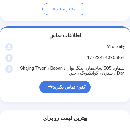
بیشتر ببینید
اطلاعات تماس
Mrs. sally
+86 17722434326
شماره 505 ساختمان جینگ یوان ، Shajing Twon ، Baoan
Dist ، شنژن ، گوانگدونگ ، چین
اکنون تماس بگیرید
بهترين قيمت رو براي