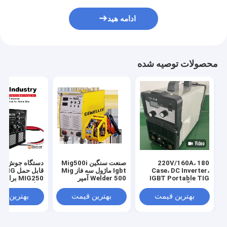
ادامه هید
محصولات توصیه شده
220V/160A، 180
صنعت سنگین Mig500i
Case، DC Inverter،
Igbt ماژول سه فاز Mig
قابل حمل 
IGBT Portable TIG
Welder 500 آمپر
MIG250 بر
ماشین آلات جوش ابزار /
خانگی
تجهیزات جوشگر /
بهترین قیمت
بهترین قیمت
بهترین ق
TIG200I