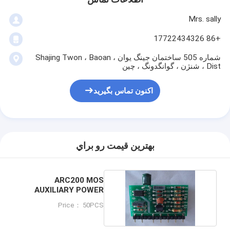
Mrs. sally
+86 17722434326
شماره 505 ساختمان جینگ یوان ، Shajing Twon ، Baoan
Dist ، شنژن ، گوانگدونگ ، چین
اکنون تماس بگیرید
بهترين قيمت رو براي
ARC200 MOS
AUXILIARY POWER
CONTROL BOARD
Price： 50PCS