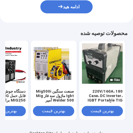
ادامه هید
محصولات توصیه شده
220V/160A، 180
صنعت سنگین Mig500i
Case، DC Inverter،
Igbt ماژول سه فاز Mig
قابل حمل 
IGBT Portable TIG
Welder 500 آمپر
MIG250 بر
ماشین آلات جوش ابزار /
خانگی
تجهیزات جوشگر /
بهترین قیمت
بهترین قیمت
بهترین ق
TIG200I