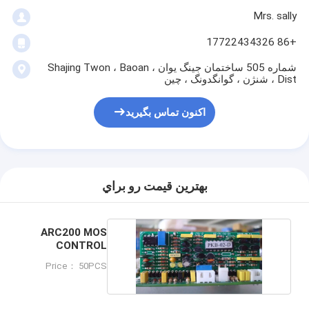
Mrs. sally
+86 17722434326
شماره 505 ساختمان جینگ یوان ، Shajing Twon ، Baoan
Dist ، شنژن ، گوانگدونگ ، چین
اکنون تماس بگیرید
بهترين قيمت رو براي
ARC200 MOS
CONTROL
MODULE
Price： 50PCS