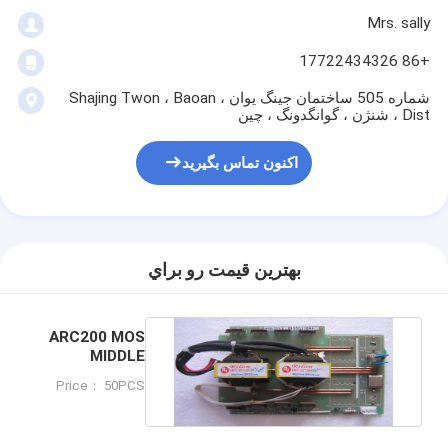
Mrs. sally
+86 17722434326
شماره 505 ساختمان جینگ یوان ، Shajing Twon ، Baoan
Dist ، شنژن ، گوانگدونگ ، چین
اکنون تماس بگیرید
بهترين قيمت رو براي
ARC200 MOS
MIDDLE
BOARD
Price： 50PCS