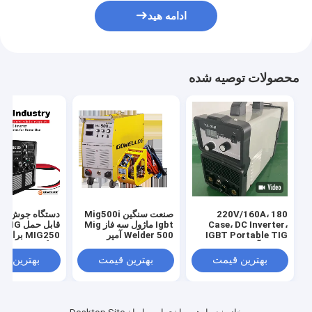
ادامه هید
محصولات توصیه شده
220V/160A، 180
صنعت سنگین Mig500i
Case، DC Inverter،
Igbt ماژول سه فاز Mig
قابل حمل 
IGBT Portable TIG
Welder 500 آمپر
MIG250 بر
ماشین آلات جوش ابزار /
خانگی
تجهیزات جوشگر /
بهترین قیمت
بهترین قیمت
بهترین ق
TIG200I