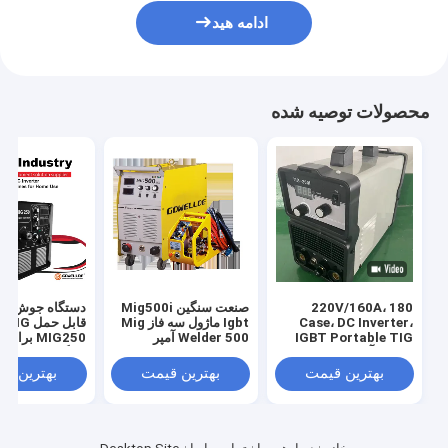
ادامه هید
محصولات توصیه شده
220V/160A، 180
صنعت سنگین Mig500i
Case، DC Inverter،
Igbt ماژول سه فاز Mig
قابل حمل 
IGBT Portable TIG
Welder 500 آمپر
MIG250 بر
ماشین آلات جوش ابزار /
خانگی
تجهیزات جوشگر /
بهترین قیمت
بهترین قیمت
بهترین ق
TIG200I