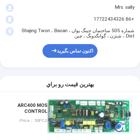
Mrs. sally
+86 17722434326
شماره 505 ساختمان جینگ یوان ، Shajing Twon ، Baoan
Dist ، شنژن ، گوانگدونگ ، چین
اکنون تماس بگیرید
بهترين قيمت رو براي
ARC400 MOS
CONTROL
BOARD
Price： 50PCS