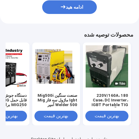
ادامه هید
محصولات توصیه شده
220V/160A، 180
صنعت سنگین Mig500i
Case، DC Inverter،
Igbt ماژول سه فاز Mig
قابل حمل 
IGBT Portable TIG
Welder 500 آمپر
MIG250 بر
ماشین آلات جوش ابزار /
خانگی
تجهیزات جوشگر /
بهترین قیمت
بهترین قیمت
بهترین ق
TIG200I