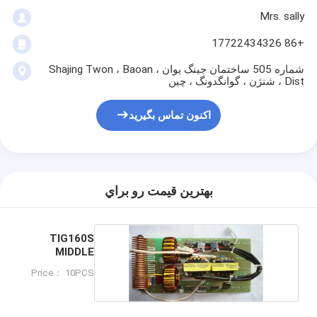
Mrs. sally
+86 17722434326
شماره 505 ساختمان جینگ یوان ، Shajing Twon ، Baoan
Dist ، شنژن ، گوانگدونگ ، چین
اکنون تماس بگیرید
بهترين قيمت رو براي
TIG160S
MIDDLE
BOARD
Price： 10PCS