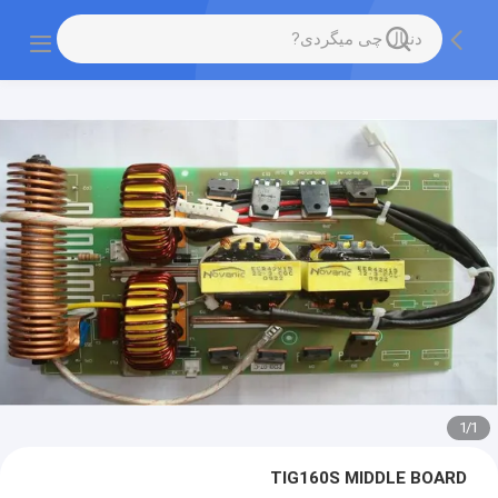
1
/
1
TIG160S MIDDLE BOARD