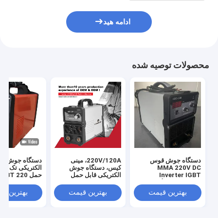
ادامه هید
محصولات توصیه شده
دستگاه جوش قوس
220V/120A، مینی
دستگاه جوش ق
MMA 220V DC
کیس، دستگاه جوش
Inverter IGBT
الکتریکی قابل حمل
تکنولوژی جوشگر
IGBT DC Inverter،
380 ولت 1 فاز
MMA/Arc Welding
بهترین قیمت
بهترین قیمت
بهترین ق
Machine-Arc120