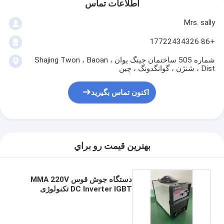
اطلاعات تماس
Mrs. sally
+86 17722434326
شماره 505 ساختمان جینگ یوان ، Shajing Twon ، Baoan
Dist ، شنژن ، گوانگدونگ ، چین
اکنون تماس بگیرید
بهترين قيمت رو براي
دستگاه جوش قوس MMA 220V
DC Inverter IGBT تکنولوژی
جوشگر