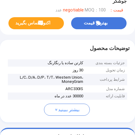
جوشگر
قیمت：negotiable
MOQ：100 عدد
بهترین قیمت
اکنون تماس بگیرید
توضیحات محصول
جزئیات بسته بندی
کارتن ساده یا رنگارنگ
زمان تحویل
30 روز
L/C، D/A، D/P، T/T، Western Union،
شرایط پرداخت
MoneyGram
شماره مدل
ARC330IS
قابلیت ارائه
30000 عدد در ماه
بیشتر ببینید