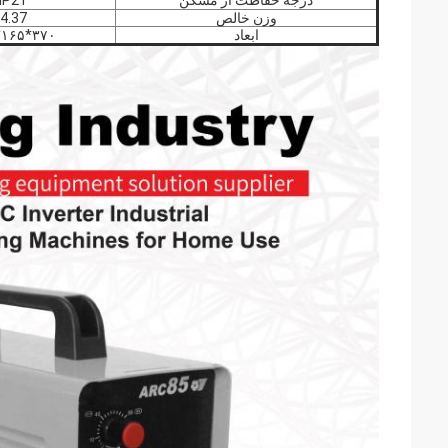
درجه حفاظت از مسکن
IP21
وزن خالص
4.37
ابعاد
۳۷۰*۱۶۵*۲۴۵