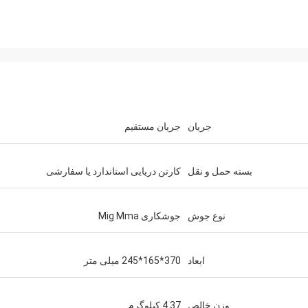
جریان
جریان مستقیم
بسته حمل و نقل
کارتن دریایی استاندارد یا سفارشی
نوع جوش
جوشکاری Mig Mma
ابعاد
370*165*245 میلی متر
وزن خالص
4.37 کیلوگرم