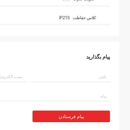
کلاس حفاظت
IP21S
پیام بگذارید
پیام فرستادن