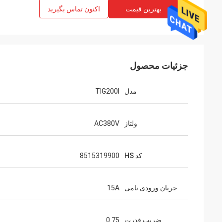
بهترین قیمت
اکنون تماس بگیرید
جزئیات محصول
مدل
TIG200I
ولتاژ
AC380V
کد HS
8515319900
جریان ورودی نامی
15A
ضریب قدرت
0.75