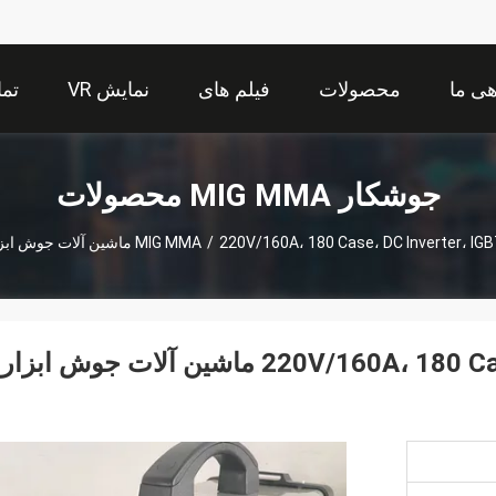
هی ما
محصولات
فیلم های
نمایش VR
تما
جوشکار MIG MMA محصولات
220V/160A، 180 Case، DC  ماشین آلات جوش ابزار / تجهیزات جوشگر / TIG200I
/
220V/160A، 180 Case، DC Inverter، IGBT Portable TIG ماشین آلات جوش ابز