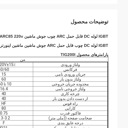
توضیحات محصول
IGBT لوله DC قابل حمل ARC چوب جوش ماشین ARC85 220v استفاده خانگی
IGBT لوله DC چوب قابل حمل ARC جوش ماشین ماشین اینورتر ARC85 220v برای استفاده خانگی
پارامترهای محصول TIG200I
من
ولتاژ ورودی
20V±15٪
فرکانس
50/60
جریان ورودی نامی
15
ولتاژ بدون بار
60
محدوده جریان خروجی
10 تا 160
ولتاژ خروجی نامی
16.4
چرخه کاری
40
از دست دادن بدون بار
40
راه قوس
HF
کارایی
80
فاکتور قدرت
0.75
ضخامت صفحه ((ملی متر)
.3-3.2
درجه عایق بندی
F