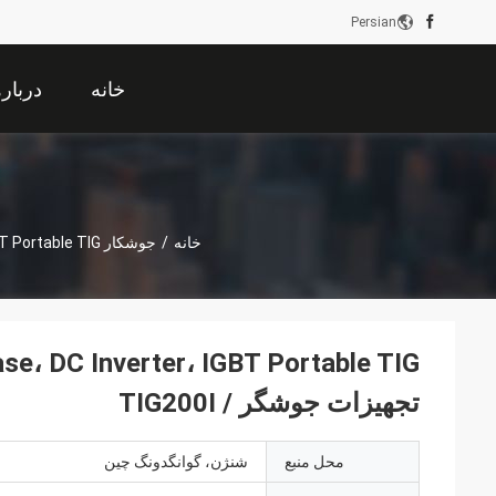
Persian
خانه
دربار
خانه
/
جوشکار MIG MMA
Inverter، IGBT Portable TIG
تجهیزات جوشگر / TIG200I
محل منبع
شنژن، گوانگدونگ چین