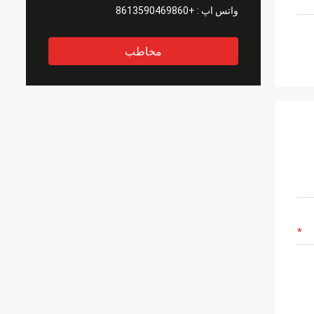
واتس اپ :
+8613590469860
مخاطب