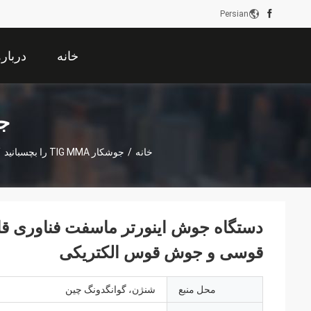
Persian
خانه
دربار
جوشکا
خانه
/
جوشکار TIG MMA را بچسبانید
/
قوسی و جوش قوس الکتریکی
محل منبع
شنژن، گوانگدونگ چین