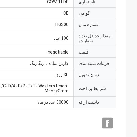
نام تجاری
GOWELLDE
گواهی
CE
شماره مدل
TIG300
مقدار حداقل تعداد
100 عدد
سفارش
قیمت
negotiable
جزئیات بسته بندی
کارتن ساده یا رنگارنگ
زمان تحویل
30 روز
L/C، D/A، D/P، T/T، Western Union،
شرایط پرداخت
MoneyGram
قابلیت ارائه
30000 عدد در ماه