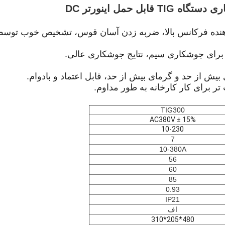
 دهنده فرکانس بالا، ضربه زدن آسان قوس، تشخیص خوب توس
رای جوشکاری سیم، نتایج جوشکاری عالی.
بیش از حد و گرمای بیش از حد، قابل اعتماد و بادوام.
تر برای کار کارخانه به طور مداوم.
TIG300
AC380V ± 15%
10-230
7
10-380A
56
60
85
0.93
IP21
اف
480*205*310