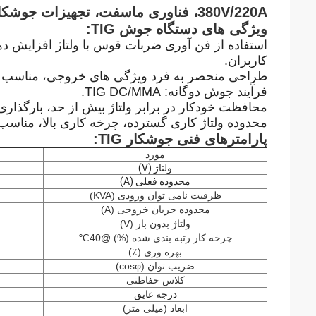
380V/220A، فناوری ماسفت، تجهیزات جوشکاری دستگاه TIG قابل حمل اینورتر DC
ویژگی های دستگاه جوش TIG:
استفاده از فن آوری ضربات قوس با ولتاژ افزایش
کاربران.
طراحی منحصر به فرد ویژگی های خروجی، مناسب ب
فرآیند جوش دوگانه: TIG DC/MMA.
محافظت خودکار در برابر ولتاژ بیش از حد، بارگذاری 
محدوده ولتاژ کاری گسترده، چرخه کاری بالا، مناسب 
پارامترهای فنی جوشکار TIG:
مورد
ولتاژ (V)
محدوده فعلی (A)
ظرفیت نامی توان ورودی (KVA)
محدوده جریان خروجی (A)
ولتاژ بدون بار (V)
چرخه کار رتبه بندی شده (%) @40
℃
بهره وری (٪)
ضریب توان (cosφ)
کلاس حفاظتی
درجه عایق
ابعاد (میلی متر)