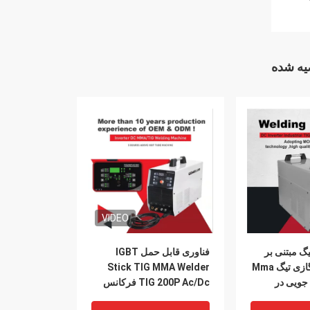
ه شده
VIDEO
گ مبتنی بر
فناوری قابل حمل IGBT
اینورتر استیک گازی تیگ Mma
Stick TIG MMA Welder
فه جویی در
TIG 200P Ac/Dc فرکانس
ستگاه جوش
بالا دستگاه جوش TIG می