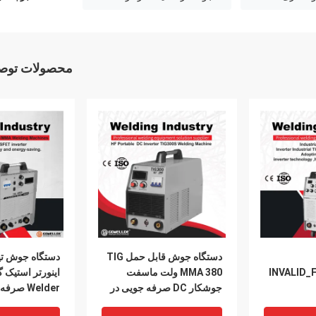
محصولات توصی
دستگاه جوش قابل حمل TIG
دستگاه جوش تی
INVALID_F
MMA 380 ولت ماسفت
جوشکار DC صرفه جویی در
Welder صر
انرژی
مصرف انرژی د