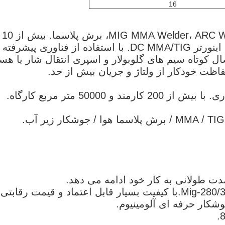
16
ما می توانیم عرضه کنیم: MIG MMA Welder، ARC Welder، TIG Welder، برش پلاسما. بیش از 10
سال تجربه تولید OEM و ODM، دستگاه جوش اینورتر DC MMA/TIG. با استفاده از فناوری پیشرفته
صال کوتاه سیم های گلوبولار و اسپری انتقال شار یا هس
اظت خودکار از ولتاژ و جریان بیش از حد.