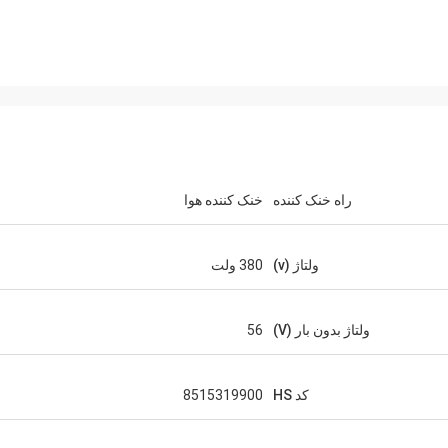
راه خنک کننده
خنک کننده هوا
ولتاژ (v)
380 ولت
ولتاژ بدون بار (V)
56
کد HS
8515319900