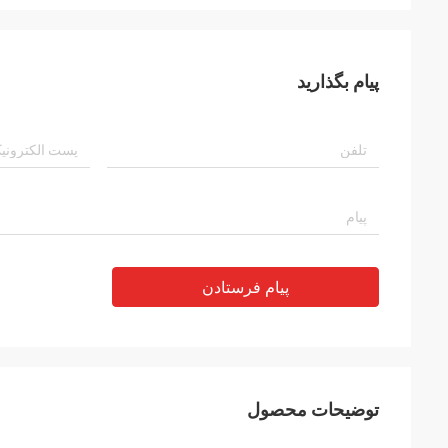
پیام بگذارید
پیام فرستادن
توضیحات محصول