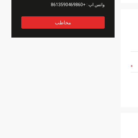
واتس اپ :
+8613590469860
مخاطب