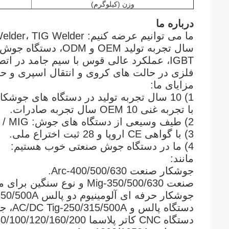
وزن (کیلوگرم)
درباره ما
IGBT، عملکرد عالی قوس با سیم جامد در ات
فلزی در حالت های کروی و انتقال اسپری و حف
مزایای ما:
1) 10 سال تجربه تولید در دستگاه های جوشکاری. با بیش از 200 کارمند و 50000 متر مربع کارگاه.
با تجربه غنی OEM 10 سال تجربه صادرات.
2) طیف وسیعی از دستگاه های جوش: MMA / TIG / MIG / برش پلاسما هوا / جوشکار زیر آب.
3) با گواهی CE اروپا و 28 ثبت اختراع ملی.
4) ما در دستگاه جوش صنعتی خوب هستیم:
مانند:
جوشکار صنعت Arc-400/500/630.
صنعت Mig-350/500/630 و نوع سنگین برای مدت طولانی به کار خود ادامه می دهد.
جوشکار حرفه ای آلومینیوم دو پالس Mig-280/350/500A.با کیفیت بسیار قابل اعتماد و قیمت رقابتی.
دستگاه پالس و AC/DC Tig-250/315/500A، جوشکار حرفه ای آلومینیوم.
دستگاه CNC کاتر پلاسما 80/100/120/160/200.