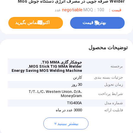
Welder صرفه جویی در مصرف انرژی دستگاه جوش Mos
قیمت：negotiable
MOQ：100 عدد
بهترین قیمت
اکنون تماس بگیرید
توضیحات محصول
,
جوشکار گازی TIG MMA
برجسته
,
MOS Stick TIG MMA Welder
Energy Saving MOS Welding Machine
جزئیات بسته بندی
کارتن
زمان تحویل
30 روز
T/T، L/C، Western Union، D/A،
شرایط پرداخت
MoneyGram
شماره مدل
TIG400A
قابلیت ارائه
3000 عدد در ماه
بیشتر ببینید