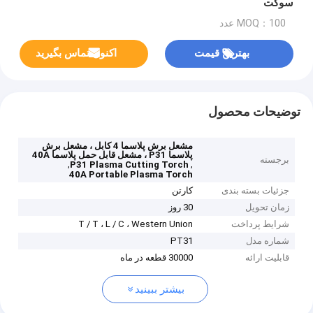
سوکت
MOQ：100 عدد
بهترین قیمت
اکنون تماس بگیرید
توضیحات محصول
مشعل برش پلاسما 4 کابل ، مشعل برش
پلاسما P31 ، مشعل قابل حمل پلاسما 40A
برجسته
,
,
P31 Plasma Cutting Torch
40A Portable Plasma Torch
جزئیات بسته بندی
کارتن
زمان تحویل
30 روز
شرایط پرداخت
T / T ، L / C ، Western Union
شماره مدل
PT31
قابلیت ارائه
30000 قطعه در ماه
بیشتر ببینید