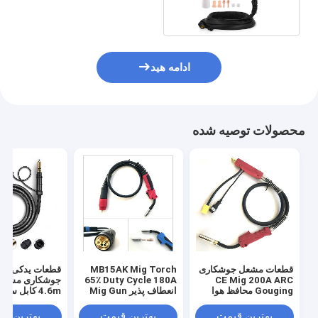
ادامه هید
محصولات توصیه شده
قطعات مشعل جوشکاری
MB15AK Mig Torch
قطعات یدکی تجه
65٪ Duty Cycle 180A
CE Mig 200A ARC
Gouging محافظ هوا
انعطاف پذیر Mig Gun
قابل حمل
Gun GOWELLDE
میلی متری Dia
بهترین قیمت
بهترین قیمت
بهترین ق