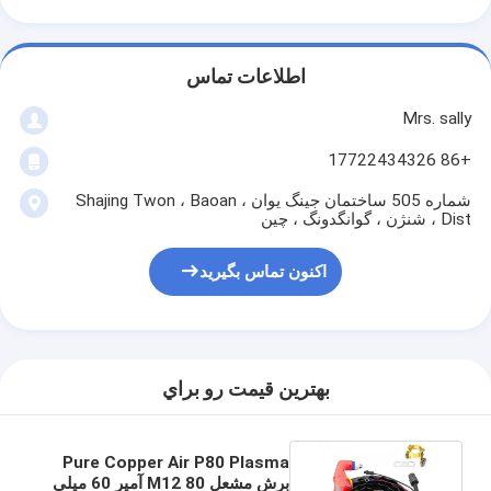
اطلاعات تماس
Mrs. sally
+86 17722434326
شماره 505 ساختمان جینگ یوان ، Shajing Twon ، Baoan
Dist ، شنژن ، گوانگدونگ ، چین
اکنون تماس بگیرید
بهترين قيمت رو براي
Pure Copper Air P80 Plasma
برش مشعل M12 80 آمپر 60 میلی