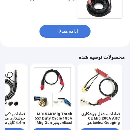
متر حداکثر برش ضخیم
ادامه هید
محصولات توصیه شده
قطعات مشعل جوشکاری
MB15AK Mig Torch
قطعات یدکی تجه
65٪ Duty Cycle 180A
CE Mig 200A ARC
Gouging محافظ هوا
انعطاف پذیر Mig Gun
قابل حمل
Gun GOWELLDE
میلی متری Dia