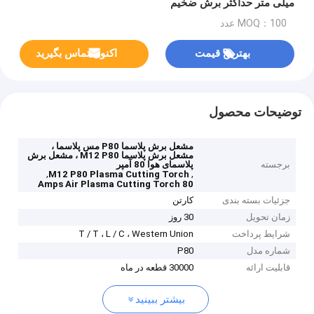
میلی متر حداکثر برش ضخیم
MOQ：100 عدد
بهترین قیمت
اکنون تماس بگیرید
توضیحات محصول
مشعل برش پلاسما P80 مس پلاسما ،
مشعل برش پلاسما M12 P80 ، مشعل برش
برجسته
پلاسمای هوا 80 آمپر
,
,
M12 P80 Plasma Cutting Torch
80 Amps Air Plasma Cutting Torch
جزئیات بسته بندی
کارتن
زمان تحویل
30 روز
شرایط پرداخت
T / T ، L / C ، Western Union
شماره مدل
P80
قابلیت ارائه
30000 قطعه در ماه
بیشتر ببینید