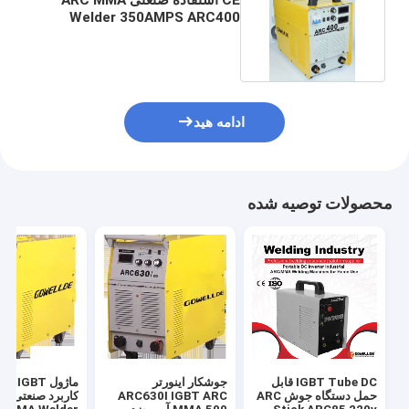
Welder 350AMPS ARC400
MOS قابل حمل
ادامه هید
محصولات توصیه شده
IGBT Tube DC قابل
جوشکار اینورتر
ماژول  IGBT
حمل دستگاه جوش ARC
ARC630I IGBT ARC
کاربرد 