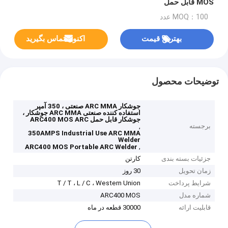
MOS قابل حمل
MOQ：100 عدد
بهترین قیمت
اکنون تماس بگیرید
توضیحات محصول
جوشکار ARC MMA صنعتی ، 350 آمپر
استفاده کننده صنعتی ARC MMA جوشکار ،
جوشکار قابل حمل ARC400 MOS ARC
برجسته
,
350AMPS Industrial Use ARC MMA
Welder
,
ARC400 MOS Portable ARC Welder
جزئیات بسته بندی
کارتن
زمان تحویل
30 روز
شرایط پرداخت
T / T ، L / C ، Western Union
شماره مدل
ARC400 MOS
قابلیت ارائه
30000 قطعه در ماه