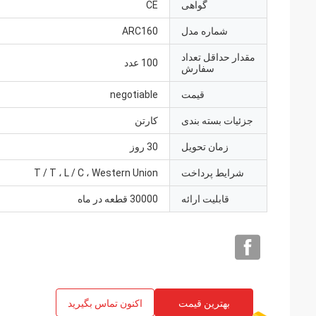
گواهی
CE
شماره مدل
ARC160
مقدار حداقل تعداد
100 عدد
سفارش
قیمت
negotiable
جزئیات بسته بندی
کارتن
زمان تحویل
30 روز
شرایط پرداخت
T / T ، L / C ، Western Union
قابلیت ارائه
30000 قطعه در ماه
بهترین قیمت
اکنون تماس بگیرید