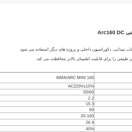
MMA/ARC MINI 160
AC220V±15%
50/60
2.2
15.3
60
20-160
26.4
40%