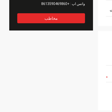
واتس اپ :
+8613590469860
مخاطب