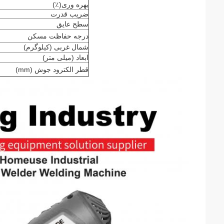
بهره وری(٪)
ضریب قدرت
سطح عایق
درجه حفاظت مسکن
شمال غربی (کیلوگرم)
ابعاد (میلی متر)
قطر الکترود جوش (mm)