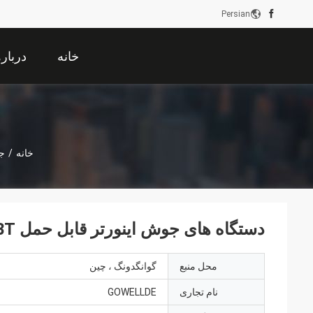
Persian
خانه
دربار
خانه
/
جوش
دستگاه های جوش اینورتر قابل حمل IGBT دستی Mini Arc160 DC
محل منبع
گوانگدونگ ، چین
نام تجاری
GOWELLDE