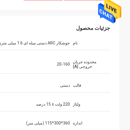
جزئیات محصول
نام
جوشکار ARC دستی میله ای 1.6 میلی متری
محدوده جریان
20-160
خروجی (A)
قالب
دستی
ولتاژ
220 ولت ± 15 درصد
اندازه
360*300*115 (میلی متر)