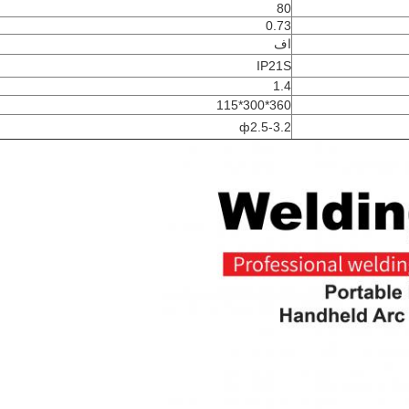
80
0.73
اف
IP21S
1.4
360*300*115
ф2.5-3.2