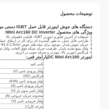
توضیحات محصول
دستگاه های جوش اینورتر قابل حمل IGBT دستی مینی Arc160 DC
ویژگی های محصول Mini Arc160 DC Inverter:
1. استفاده از آخرین فناوری اینورتر IGBT، قابلیت اطمینان بالا.
2. طراحی قابل حمل، به طور گسترده ای برای کار در ارتفاع، عملیات میدانی، دکوراسیون داخلی و پروژه های دیگر استفاده می شود.
3. جریان جوش پایدار، موجود برای میله های جوش Φ1.6-2.5mm.
4. ولتاژ منبع تغذیه پایدار، ظرفیت جبران شبکه فوق العاده، ولتاژ غیر طبیعی را برای قابلیت اطمینان بالاتر محافظت می کند.
5. فرکانس اینورتر بالا، موثرتر و صرفه جویی در انرژی.
اینورتر DC Mini Arc160
پارامتر فنی:
تایپ کنید
ولتاژ ورودی نامی (V)
فرکانس (HZ)
توان ورودی نامی (KVA)
جریان ورودی نامی (A)
ولتاژ نامی بدون بار (V)
محدوده جریان خروجی (A)
ولتاژ خروجی نامی (V)
چرخه کار(٪)