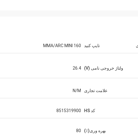
تایپ کنید
MMA/ARC MINI 160
ولتاژ خروجی نامی (V)
26.4
علامت تجاری
N/M
کد HS
8515319900
بهره وری(٪)
80