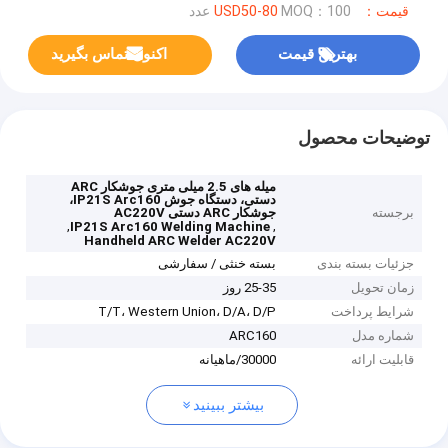
قیمت：USD50-80
MOQ：100 عدد
بهترین قیمت
اکنون تماس بگیرید
توضیحات محصول
میله های 2.5 میلی متری جوشکار ARC
دستی، دستگاه جوش IP21S Arc160،
برجسته
جوشکار ARC دستی AC220V
,
,
IP21S Arc160 Welding Machine
Handheld ARC Welder AC220V
جزئیات بسته بندی
بسته خنثی / سفارشی
زمان تحویل
25-35 روز
شرایط پرداخت
T/T، Western Union، D/A، D/P
شماره مدل
ARC160
قابلیت ارائه
30000/ماهیانه
بیشتر ببینید