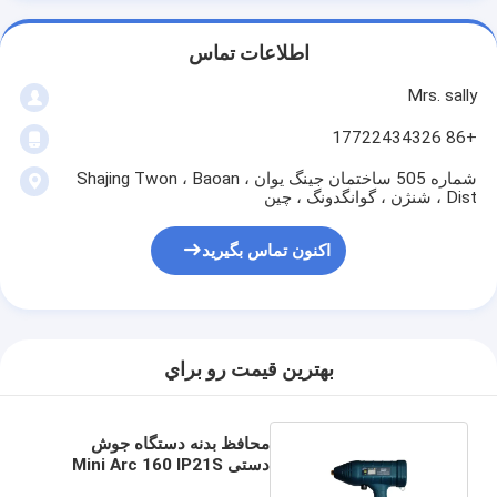
اطلاعات تماس
Mrs. sally
+86 17722434326
شماره 505 ساختمان جینگ یوان ، Shajing Twon ، Baoan
Dist ، شنژن ، گوانگدونگ ، چین
اکنون تماس بگیرید
بهترين قيمت رو براي
محافظ بدنه دستگاه جوش
دستی Mini Arc 160 IP21S