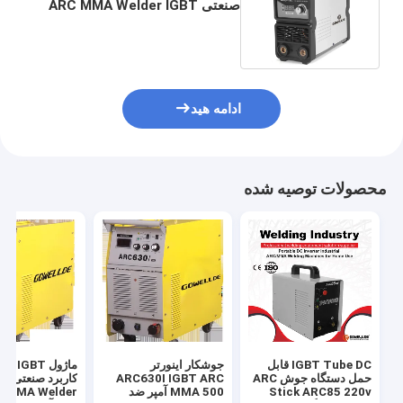
صنعتی ARC MMA Welder IGBT
DC Inverter Arc Welder
ادامه هید
محصولات توصیه شده
IGBT Tube DC قابل
جوشکار اینورتر
ماژول  IGBT
حمل دستگاه جوش ARC
ARC630I IGBT ARC
کاربرد 
Stick ARC85 220v
MMA 500 آمپر ضد
der