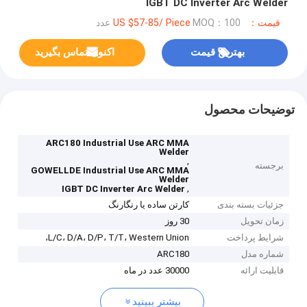
IGBT DC Inverter Arc Welder
قیمت：US $57-85/ Piece
MOQ：100 عدد
بهترین قیمت
اکنون تماس بگیرید
توضیحات محصول
ARC180 Industrial Use ARC MMA
Welder
,
برجسته
GOWELLDE Industrial Use ARC MMA
Welder
,
IGBT DC Inverter Arc Welder
جزئیات بسته بندی
کارتن ساده یا رنگارنگ
زمان تحویل
30 روز
شرایط پرداخت
L/C، D/A، D/P، T/T، Western Union،
شماره مدل
ARC180
قابلیت ارائه
30000 عدد در ماه
بیشتر ببینید