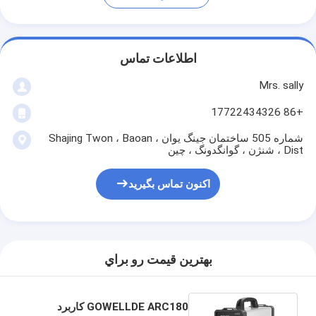
اطلاعات تماس
Mrs. sally
+86 17722434326
شماره 505 ساختمان جینگ یوان ، Shajing Twon ، Baoan
Dist ، شنژن ، گوانگدونگ ، چین
اکنون تماس بگیرید
بهترين قيمت رو براي
GOWELLDE ARC180 کاربرد